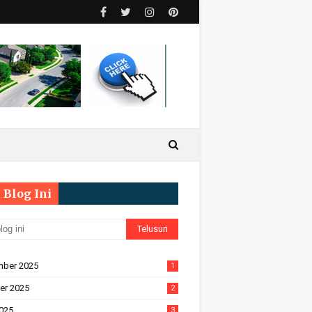
 Blog Ini
ber 2025
1
er 2025
2
2025
3