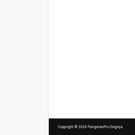
Copyright ©
2026
PangeranPro Degriya