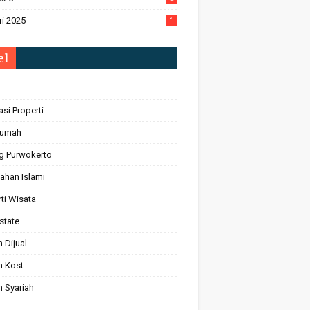
ri 2025
1
el
l
asi Properti
Rumah
ng Purwokerto
ahan Islami
ti Wisata
state
 Dijual
 Kost
 Syariah