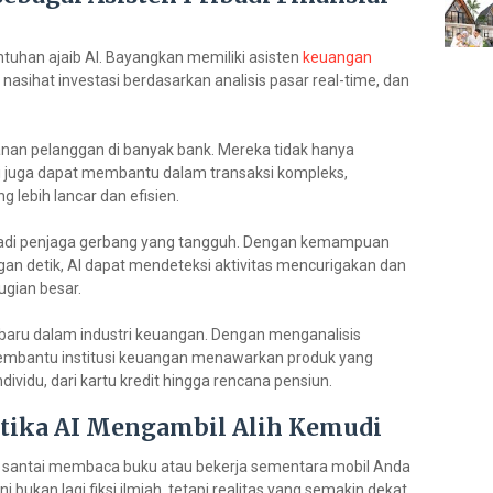
ntuhan ajaib AI. Bayangkan memiliki asisten
keuangan
nasihat investasi berdasarkan analisis pasar real-time, dan
yanan pelanggan di banyak bank. Mereka tidak hanya
 juga dapat membantu dalam transaksi kompleks,
lebih lancar dan efisien.
jadi penjaga gerbang yang tangguh. Dengan kemampuan
gan detik, AI dapat mendeteksi aktivitas mencurigakan dan
gian besar.
 baru dalam industri keuangan. Dengan menganalisis
 membantu institusi keuangan menawarkan produk yang
ividu, dari kartu kredit hingga rencana pensiun.
etika AI Mengambil Alih Kemudi
antai membaca buku atau bekerja sementara mobil Anda
i bukan lagi fiksi ilmiah, tetapi realitas yang semakin dekat.