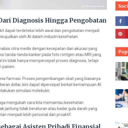
Soc
 Dari Diagnosis Hingga Pengobatan
t dapat terdeteksi lebih awal dan pengobatan menjadi
diwujudkan oleh AI dalam industri kesehatan.
nalisis citra medis dengan kecepatan dan akurasi yang
Pop
si tanda-tanda kanker pada foto rontgen atau MRI yang
 ini tidak hanya mempercepat proses diagnosis, tetapi
 pasien.
dunia farmasi. Proses pengembangan obat yang biasanya
ran dollar, kini dapat dipercepat berkat kemampuan AI
lakukan simulasi molekuler.
 juga mengubah cara kita memantau kesehatan.
 jantung tidak beraturan atau kadar gula darah yang
n menjadi lebih personal dan proaktif.
ebagai Asisten Pribadi Finansial