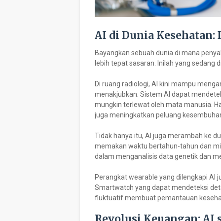
AI di Dunia Kesehatan:
Bayangkan sebuah dunia di mana penyaki
lebih tepat sasaran. Inilah yang sedang 
Di ruang radiologi, AI kini mampu menga
menakjubkan. Sistem AI dapat mendetek
mungkin terlewat oleh mata manusia. Hal
juga meningkatkan peluang kesembuhan
Tidak hanya itu, AI juga merambah ke 
memakan waktu bertahun-tahun dan milia
dalam menganalisis data genetik dan me
Perangkat wearable yang dilengkapi AI
Smartwatch yang dapat mendeteksi detak
fluktuatif membuat pemantauan kesehata
Revolusi Keuangan: AI s