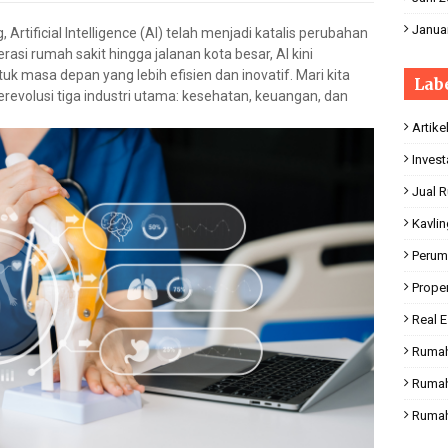
Janua
Artificial Intelligence (AI) telah menjadi katalis perubahan
erasi rumah sakit hingga jalanan kota besar, AI kini
asa depan yang lebih efisien dan inovatif. Mari kita
Lab
merevolusi tiga industri utama: kesehatan, keuangan, dan
Artike
Invest
Jual 
Kavli
Perum
Proper
Real E
Rumah
Rumah
Rumah