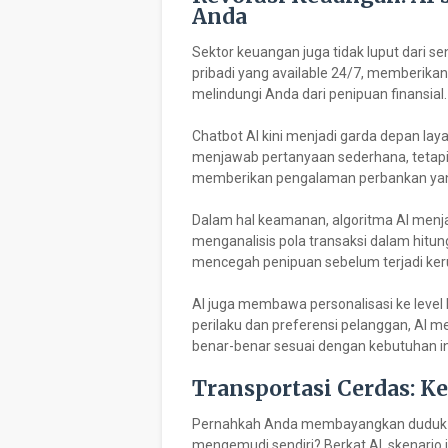
Anda
Sektor keuangan juga tidak luput dari se
pribadi yang available 24/7, memberikan 
melindungi Anda dari penipuan finansial.
Chatbot AI kini menjadi garda depan la
menjawab pertanyaan sederhana, tetapi
memberikan pengalaman perbankan yang 
Dalam hal keamanan, algoritma AI men
menganalisis pola transaksi dalam hitun
mencegah penipuan sebelum terjadi keru
AI juga membawa personalisasi ke level
perilaku dan preferensi pelanggan, AI
benar-benar sesuai dengan kebutuhan ind
Transportasi Cerdas: K
Pernahkah Anda membayangkan duduk s
mengemudi sendiri? Berkat AI, skenario in