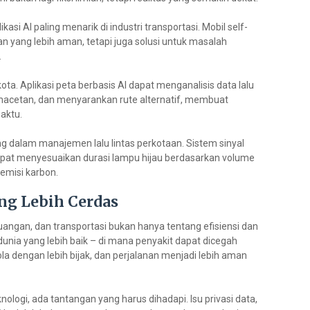
si AI paling menarik di industri transportasi. Mobil self-
an yang lebih aman, tetapi juga solusi untuk masalah
.
ta. Aplikasi peta berbasis AI dapat menganalisis data lalu
emacetan, dan menyarankan rute alternatif, membuat
waktu.
ing dalam manajemen lalu lintas perkotaan. Sistem sinyal
 dapat menyesuaikan durasi lampu hijau berdasarkan volume
emisi karbon.
ng Lebih Cerdas
uangan, dan transportasi bukan hanya tentang efisiensi dan
dunia yang lebih baik – di mana penyakit dapat dicegah
la dengan lebih bijak, dan perjalanan menjadi lebih aman
nologi, ada tantangan yang harus dihadapi. Isu privasi data,